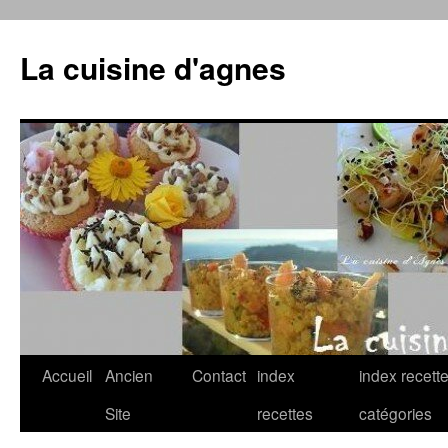
La cuisine d'agnes
Accueil
Ancien
Contact
index
index recett
Aller
Site
recettes
catégories
au