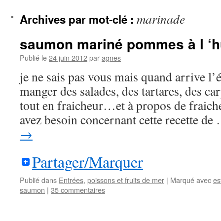
contenu
marinade
Archives par mot-clé :
saumon mariné pommes à l ‘h
Publié le
24 juin 2012
par
agnes
je ne sais pas vous mais quand arrive l’ét
manger des salades, des tartares, des c
tout en fraicheur…et à propos de fraiche
avez besoin concernant cette recette d
→
Partager/Marquer
Publié dans
Entrées
,
poissons et fruits de mer
|
Marqué avec
es
saumon
|
35 commentaires