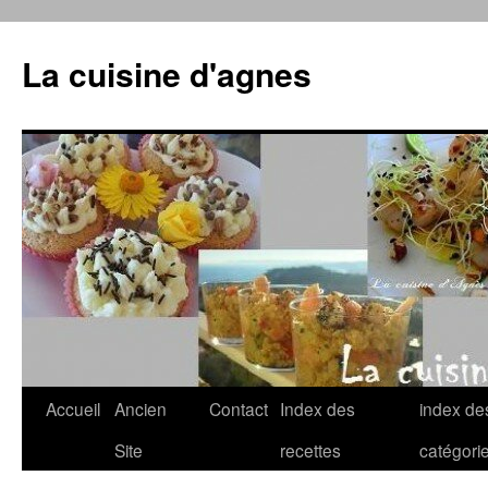
La cuisine d'agnes
Accueil
Ancien
Contact
Index des
index de
Aller
Site
recettes
catégori
au