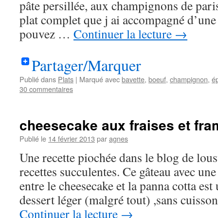
pâte persillée, aux champignons de par
plat complet que j ai accompagné d’une 
pouvez …
Continuer la lecture
→
Partager/Marquer
Publié dans
Plats
|
Marqué avec
bavette
,
boeuf
,
champignon
,
é
30 commentaires
cheesecake aux fraises et fr
Publié le
14 février 2013
par
agnes
Une recette piochée dans le blog de lous
recettes succulentes. Ce gâteau avec une
entre le cheesecake et la panna cotta est 
dessert léger (malgré tout) ,sans cuisson
Continuer la lecture
→