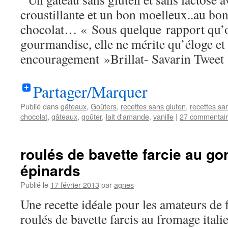
croustillante et un bon moelleux..au bon
chocolat… « Sous quelque rapport qu’o
gourmandise, elle ne mérite qu’éloge et
encouragement »Brillat- Savarin Tweet
Partager/Marquer
Publié dans
gâteaux
,
Goûters
,
recettes sans gluten
,
recettes sa
chocolat
,
gâteaux
,
goûter
,
lait d'amande
,
vanille
|
27 commentai
roulés de bavette farcie au go
épinards
Publié le
17 février 2013
par
agnes
Une recette idéale pour les amateurs de
roulés de bavette farcis au fromage itali