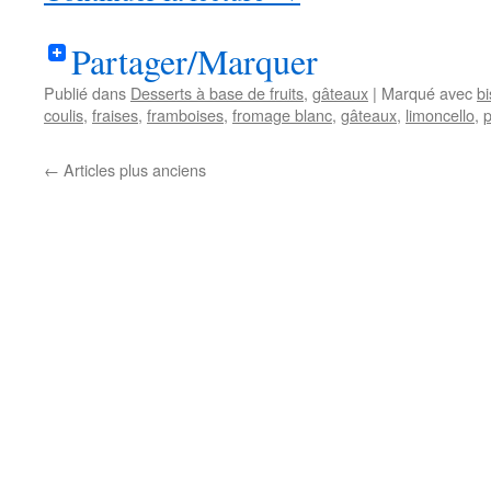
Partager/Marquer
Publié dans
Desserts à base de fruits
,
gâteaux
|
Marqué avec
bi
coulis
,
fraises
,
framboises
,
fromage blanc
,
gâteaux
,
limoncello
,
p
←
Articles plus anciens