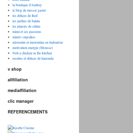
la boutique d'Audrey
le blog de messer gaster
les délices de Red
les jardins de balata
les plaisirs de céline
mimi et ses passions
mimi's cupcakes
mistoulin et mistouline en Indonésie
motivation energie (Mousse)
Nell a chicken in the kitchen
recettes et délices de hanouda
v shop
allfiliation
mediaffiliation
clic manager
REFERENCEMENTS