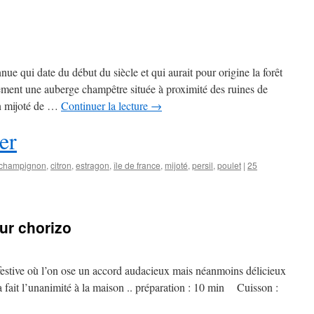
nue qui date du début du siècle et qui aurait pour origine la forêt
rement une auberge champêtre située à proximité des ruines de
n mijoté de …
Continuer la lecture
→
er
champignon
,
citron
,
estragon
,
île de france
,
mijoté
,
persil
,
poulet
|
25
ur chorizo
festive où l’on ose un accord audacieux mais néanmoins délicieux
a fait l’unanimité à la maison .. préparation : 10 min Cuisson :