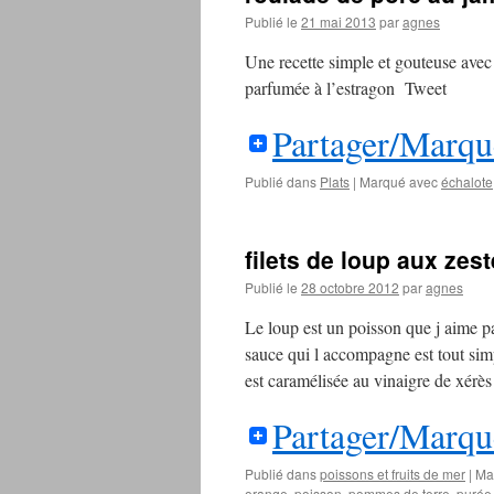
Publié le
21 mai 2013
par
agnes
Une recette simple et gouteuse avec
parfumée à l’estragon Tweet
Partager/Marqu
Publié dans
Plats
|
Marqué avec
échalote
filets de loup aux ze
Publié le
28 octobre 2012
par
agnes
Le loup est un poisson que j aime p
sauce qui l accompagne est tout simp
est caramélisée au vinaigre de xé
Partager/Marqu
Publié dans
poissons et fruits de mer
|
Ma
orange
,
poisson
,
pommes de terre
,
purée