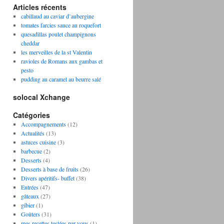
Articles récents
cabillaud au caviar d’aubergine
tomates farcies sauce au roquefort
quesadillas poulet champignons
cheddar
les merveilles de la st Valentin
ravioles de Romans aux gambas et
pesto
pudding au caramel au beurre salé
solocal Xchange
Catégories
Accompagnements
(12)
Actualités
(13)
astuces cuisine
(3)
barbecue
(2)
Desserts
(4)
Desserts à base de fruits
(26)
Divers apéritifs- buffet
(38)
Entrées
(47)
gâteaux
(27)
gibier
(1)
Goûters
(31)
mes recettes testées par vous
(1)