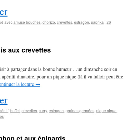
er
ué avec
amuse bouches
,
chorizo
,
crevettes
,
estragon
,
paprika
|
26
is aux crevettes
laisir à partager dans la bonne humeur …un dimanche soir en
 apéritif dinatoire..pour un pique nique (là il va falloir peut être
ntinuer la lecture
→
er
éritif
,
buffet
,
crevettes
,
curry
,
estragon
,
graines germées
,
pique nique
,
es
mbon et aux épinards