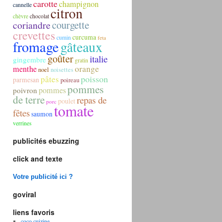
carotte
champignon
cannelle
citron
chèvre
chocolat
courgette
coriandre
crevettes
curcuma
cumin
feta
fromage
gâteaux
goûter
italie
gingembre
gratin
orange
menthe
noel
noisettes
poisson
pâtes
parmesan
poireau
pommes
pommes
poivron
de terre
repas de
poulet
porc
tomate
fêtes
saumon
verrines
publicités ebuzzing
click and texte
Votre publicité ici ?
goviral
liens favoris
coco cuizine