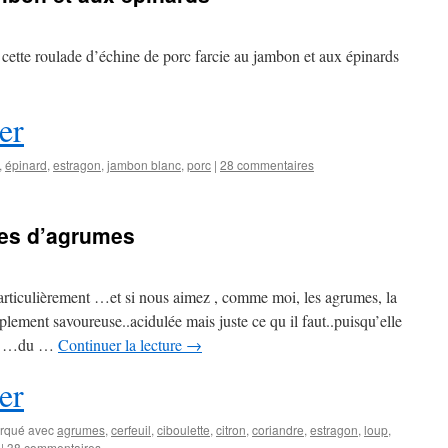
 cette roulade d’échine de porc farcie au jambon et aux épinards
er
,
épinard
,
estragon
,
jambon blanc
,
porc
|
28 commentaires
stes d’agrumes
articulièrement …et si nous aimez , comme moi, les agrumes, la
lement savoureuse..acidulée mais juste ce qu il faut..puisqu’elle
rès …du …
Continuer la lecture
→
er
rqué avec
agrumes
,
cerfeuil
,
ciboulette
,
citron
,
coriandre
,
estragon
,
loup
,
|
38 commentaires