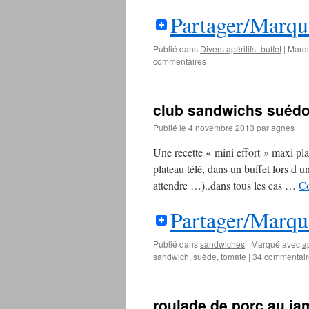
Partager/Marqu
Publié dans
Divers apéritifs- buffet
|
Marq
commentaires
club sandwichs suédo
Publié le
4 novembre 2013
par
agnes
Une recette « mini effort » maxi p
plateau télé, dans un buffet lors d un
attendre …)..dans tous les cas …
Co
Partager/Marqu
Publié dans
sandwiches
|
Marqué avec
ap
sandwich
,
suède
,
tomate
|
34 commentair
roulade de porc au ja