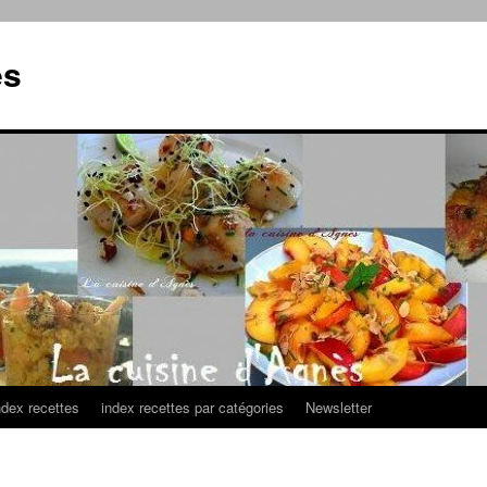
es
ndex recettes
index recettes par catégories
Newsletter