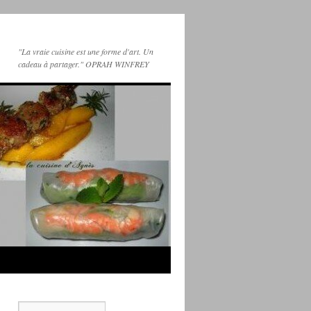
"La vraie cuisine est une forme d'art. Un
cadeau à partager." OPRAH WINFREY