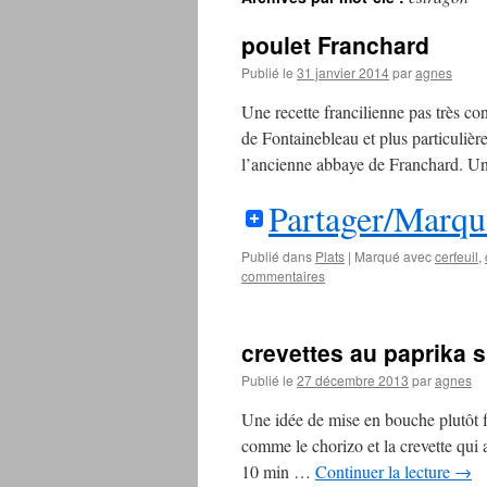
contenu
poulet Franchard
Publié le
31 janvier 2014
par
agnes
Une recette francilienne pas très con
de Fontainebleau et plus particuliè
l’ancienne abbaye de Franchard. U
Partager/Marqu
Publié dans
Plats
|
Marqué avec
cerfeuil
,
commentaires
crevettes au paprika s
Publié le
27 décembre 2013
par
agnes
Une idée de mise en bouche plutôt 
comme le chorizo et la crevette qui 
10 min …
Continuer la lecture
→