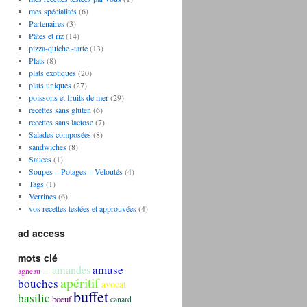
mes spécialités
(6)
Partenaires
(3)
Pâtes et riz
(14)
pizza-quiche -tarte
(13)
Plats
(8)
plats exotiques
(20)
plats uniques
(27)
poissons et fruits de mer
(29)
recettes sans gluten
(6)
recettes sans lactose
(7)
Salades composées
(8)
sandwiches
(8)
Sauces
(1)
Soupes – Potages – Veloutés
(4)
Tags
(1)
Verrines
(6)
vos recettes testées et approuvées
(4)
ad access
mots clé
amuse
amandes
agneau
ail
apéritif
bouches
avocat
buffet
basilic
boeuf
canard