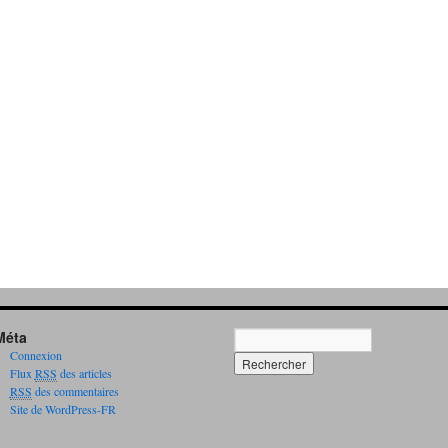
Méta
Connexion
Flux
RSS
des articles
RSS
des commentaires
Site de WordPress-FR