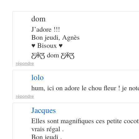
dom
J’adore !!!
Bon jeudi, Agnès
♥ Bisoux ♥
Ƹ̵̡Ӝ̵̨̄Ʒ dom Ƹ̵̡Ӝ̵̨̄Ʒ
répondre
lolo
hum, ici on adore le chou fleur ! je not
répondre
Jacques
Elles sont magnifiques ces petite cocot
vrais régal .
Bon jeudi .