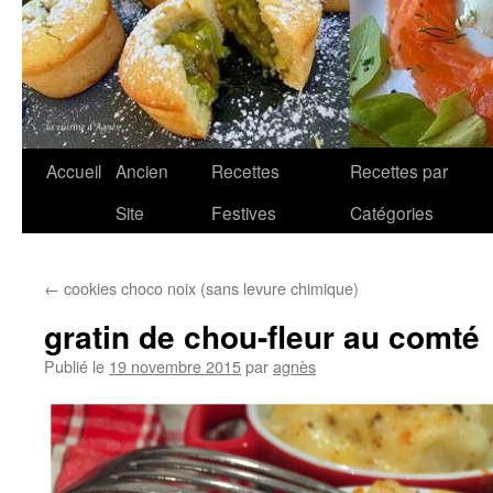
Accueil
Ancien
Recettes
Recettes par
Aller
Site
Festives
Catégories
au
contenu
←
cookies choco noix (sans levure chimique)
gratin de chou-fleur au comté
Publié le
19 novembre 2015
par
agnès