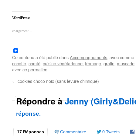
WordPress:
chargement…
Ce contenu a été publié dans
Accompagnements
, avec comme 
cocotte
,
comté
,
cuisine végétarienne
,
fromage
,
gratin
,
muscade
avec
ce permalien
.
←
cookies choco noix (sans levure chimique)
Répondre à
Jenny (Girly&Deli
réponse.
17 Réponses
Commentaire
0 Tweets