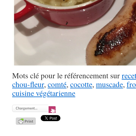
Mots clé pour le référencement sur
rece
chou-fleur
,
comté
,
cocotte
,
muscade
,
fr
cuisine végétarienne