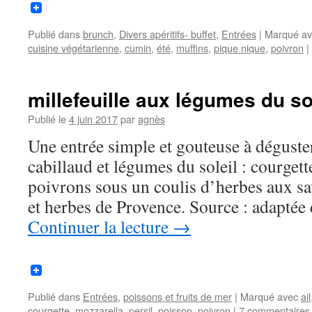
Publié dans
brunch
,
Divers apéritifs- buffet
,
Entrées
|
Marqué av
cuisine végétarienne
,
cumin
,
été
,
muffins
,
pique nique
,
poivron
|
millefeuille aux légumes du so
Publié le
4 juin 2017
par
agnès
Une entrée simple et gouteuse à déguster
cabillaud et légumes du soleil : courgett
poivrons sous un coulis d’herbes aux sav
et herbes de Provence. Source : adapté
Continuer la lecture
→
Publié dans
Entrées
,
poissons et fruits de mer
|
Marqué avec
ail
courgette
,
mozzarella
,
persil
,
poisson
,
poivron
|
7 commentaires