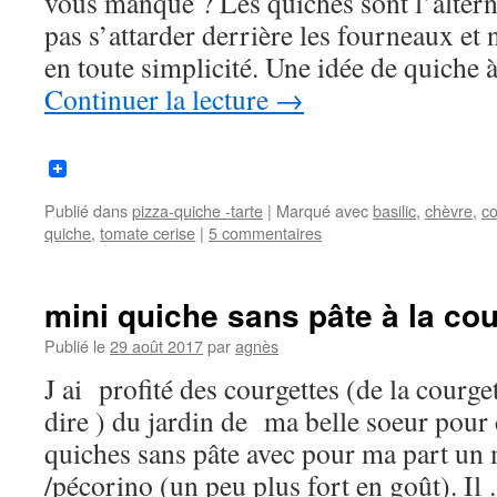
vous manque ? Les quiches sont l’altern
pas s’attarder derrière les fourneaux et
en toute simplicité. Une idée de quiche 
Continuer la lecture
→
Publié dans
pizza-quiche -tarte
|
Marqué avec
basilic
,
chèvre
,
co
quiche
,
tomate cerise
|
5 commentaires
mini quiche sans pâte à la cou
Publié le
29 août 2017
par
agnès
J ai profité des courgettes (de la courget
dire ) du jardin de ma belle soeur pour c
quiches sans pâte avec pour ma part u
/pécorino (un peu plus fort en goût). I