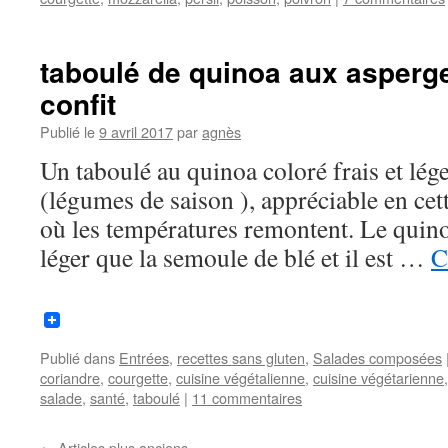
taboulé de quinoa aux asperge
confit
Publié le
9 avril 2017
par
agnès
Un taboulé au quinoa coloré frais et lég
(légumes de saison ), appréciable en cet
où les températures remontent. Le quinoa
léger que la semoule de blé et il est …
C
Publié dans
Entrées
,
recettes sans gluten
,
Salades composées
coriandre
,
courgette
,
cuisine végétalienne
,
cuisine végétarienne
salade
,
santé
,
taboulé
|
11 commentaires
←
Articles plus anciens