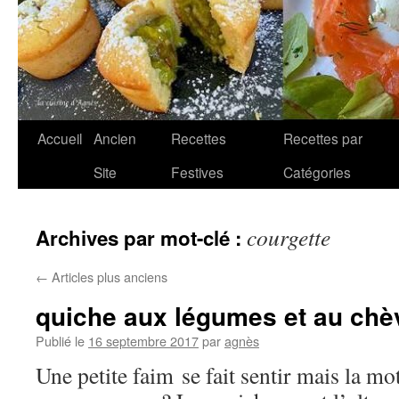
Aller
Accueil
Ancien
Recettes
Recettes par
au
Site
Festives
Catégories
contenu
courgette
Archives par mot-clé :
←
Articles plus anciens
quiche aux légumes et au chè
Publié le
16 septembre 2017
par
agnès
Une petite faim se fait sentir mais la mo