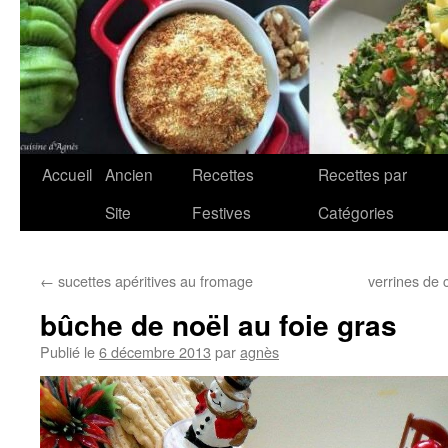
Accueil
Ancien
Recettes
Recettes par
Aller
Site
Festives
Catégories
au
contenu
←
sucettes apéritives au fromage
verrines de 
bûche de noël au foie gras
Publié le
6 décembre 2013
par
agnès