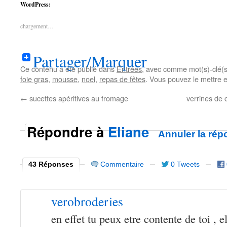
WordPress:
chargement…
Partager/Marquer
Ce contenu a été publié dans
Entrées
, avec comme mot(s)-clé(
foie gras
,
mousse
,
noel
,
repas de fêtes
. Vous pouvez le mettre 
←
sucettes apéritives au fromage
verrines de 
Répondre à
Eliane
Annuler la rép
43 Réponses
Commentaire
0 Tweets
verobroderies
en effet tu peux etre contente de toi , e