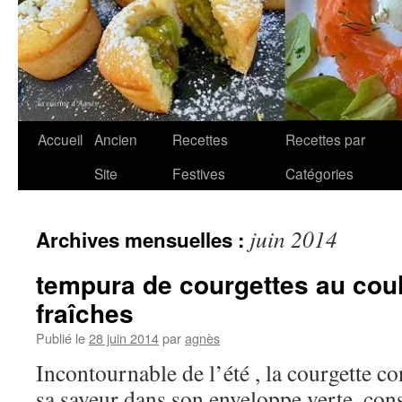
Aller
Accueil
Ancien
Recettes
Recettes par
au
Site
Festives
Catégories
contenu
juin 2014
Archives mensuelles :
tempura de courgettes au cou
fraîches
Publié le
28 juin 2014
par
agnès
Incontournable de l’été , la courgette co
sa saveur dans son enveloppe verte..co