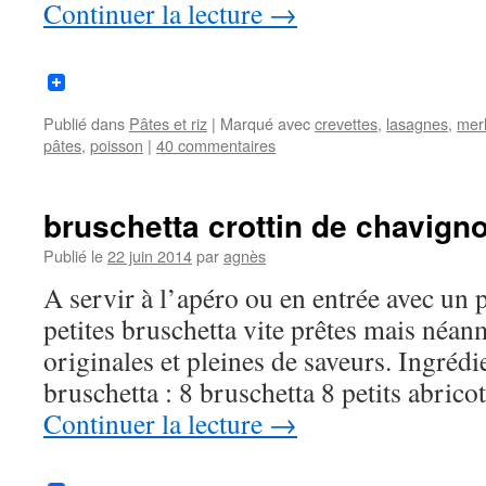
Continuer la lecture
→
Publié dans
Pâtes et riz
|
Marqué avec
crevettes
,
lasagnes
,
mer
pâtes
,
poisson
|
40 commentaires
bruschetta crottin de chavigno
Publié le
22 juin 2014
par
agnès
A servir à l’apéro ou en entrée avec un 
petites bruschetta vite prêtes mais néan
originales et pleines de saveurs. Ingrédi
bruschetta : 8 bruschetta 8 petits abric
Continuer la lecture
→