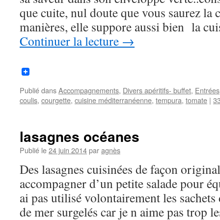
que cuite, nul doute que vous saurez la c
manières, elle suppore aussi bien la cu
Continuer la lecture
→
Publié dans
Accompagnements
,
Divers apéritifs- buffet
,
Entrées
coulis
,
courgette
,
cuisine méditerranéenne
,
tempura
,
tomate
|
3
lasagnes océanes
Publié le
24 juin 2014
par
agnès
Des lasagnes cuisinées de façon originale
accompagner d’un petite salade pour équ
ai pas utilisé volontairement les sachets
de mer surgelés car je n aime pas trop l