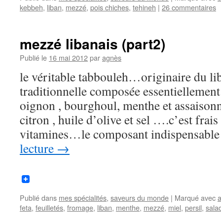
kebbeh
,
liban
,
mezzé
,
pois chiches
,
tehineh
|
26 commentaires
mezzé libanais (part2)
Publié le
16 mai 2012
par
agnès
le véritable tabbouleh…originaire du lib
traditionnelle composée essentiellement 
oignon , bourghoul, menthe et assaisonn
citron , huile d’olive et sel ….c’est frais
vitamines…le composant indispensabl
lecture
→
Publié dans
mes spécialités
,
saveurs du monde
|
Marqué avec
a
feta
,
feuilletés
,
fromage
,
liban
,
menthe
,
mezzé
,
miel
,
persil
,
sala