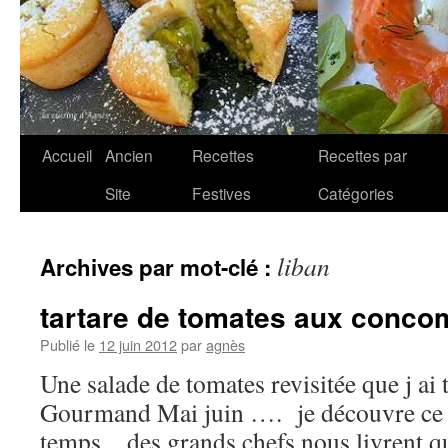
Aller
Accueil
Ancien
Recettes
Recettes par
au
Site
Festives
Catégories
contenu
liban
Archives par mot-clé :
tartare de tomates aux conco
Publié le
12 juin 2012
par
agnès
Une salade de tomates revisitée que j ai
Gourmand Mai juin …. je découvre ce
temps…des grands chefs nous livrent qu