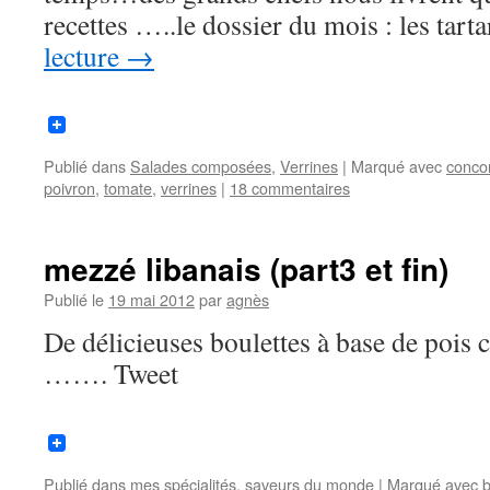
recettes …..le dossier du mois : les ta
lecture
→
Publié dans
Salades composées
,
Verrines
|
Marqué avec
conco
poivron
,
tomate
,
verrines
|
18 commentaires
mezzé libanais (part3 et fin)
Publié le
19 mai 2012
par
agnès
De délicieuses boulettes à base de pois c
……. Tweet
Publié dans
mes spécialités
,
saveurs du monde
|
Marqué avec