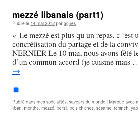
mezzé libanais (part1)
Publié le
14 mai 2012
par
agnès
« Le mezzé est plus qu un repas, c ‘est 
concrétisation du partage et de la convi
NERNIER Le 10 mai, nous avons fêté les 
d’un commun accord (je cuisine mais
→
Publié dans
mes spécialités
,
saveurs du monde
|
Marqué avec
a
liban
,
menthe
,
mezzé
,
persil
,
pois chiches
,
sésame
,
tehineh
,
yao