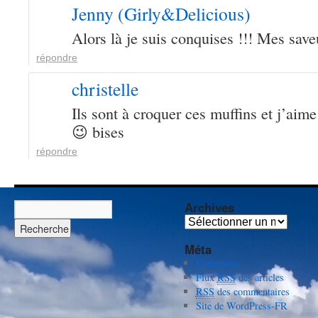
Jenny (Girly&Delicious)
Alors là je suis conquises !!! Mes saveu
répondre
christelle
Ils sont à croquer ces muffins et j’aim
😉 bises
répondre
Archives
A
r
Méta
c
Connexion
h
Flux
RSS
des articles
i
RSS
des commentaires
v
Site de WordPress-FR
e