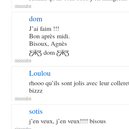
répondre
dom
J’ai faim !!!
Bon après midi.
Bisoux, Agnès
Ƹ̵̡Ӝ̵̨̄Ʒ dom Ƹ̵̡Ӝ̵̨̄Ʒ
répondre
Loulou
rhooo qu’ils sont jolis avec leur colleret
bizzz
répondre
sotis
j’en veux, j’en veux!!!! bisous
répondre