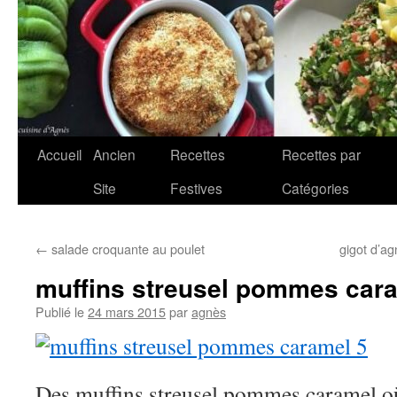
Accueil
Ancien
Recettes
Recettes par
Aller
Site
Festives
Catégories
au
contenu
←
salade croquante au poulet
gigot d’ag
muffins streusel pommes car
Publié le
24 mars 2015
par
agnès
Des muffins streusel pommes caramel où