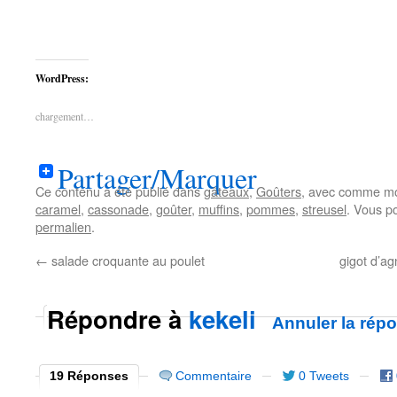
WordPress:
chargement…
Partager/Marquer
Ce contenu a été publié dans
gâteaux
,
Goûters
, avec comme mo
caramel
,
cassonade
,
goûter
,
muffins
,
pommes
,
streusel
. Vous p
permalien
.
←
salade croquante au poulet
gigot d’ag
Répondre à
kekeli
Annuler la rép
19 Réponses
Commentaire
0 Tweets