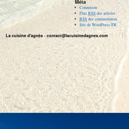
Méta
c
Connexion
h
Flux
RSS
des articles
i
RSS
des commentaires
v
Site de WordPress-FR
e
s
La cuisine d'agnès
-
contact@lacuisinedagnes.com