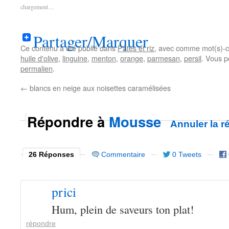
chargement…
Partager/Marquer
Ce contenu a été publié dans
Pâtes et riz
, avec comme mot(s)-c
huile d'olive
,
linguine
,
menton
,
orange
,
parmesan
,
persil
. Vous p
permalien
.
←
blancs en neige aux noisettes caramélisées
Répondre à
Mousse
Annuler la r
26 Réponses
Commentaire
0 Tweets
prici
Hum, plein de saveurs ton plat!
répondre