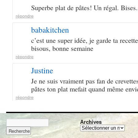
Superbe plat de pâtes! Un régal. Bises.
répondre
babakitchen
c’est une super idée, je garde ta recette
bisous, bonne semaine
répondre
Justine
Je ne suis vraiment pas fan de crevett
pâtes ton plat mefait quand même envi
répondre
Archives
A
r