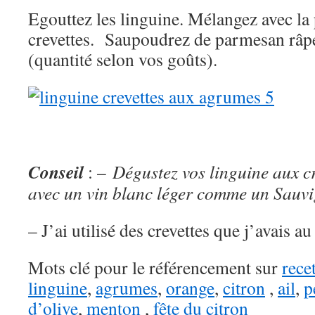
Egouttez les linguine. Mélangez avec la
crevettes. Saupoudrez de parmesan râpé
(quantité selon vos goûts).
Conseil
: –
Dégustez vos linguine aux c
avec un vin blanc léger comme un Sauv
– J’ai utilisé des crevettes que j’avais a
Mots clé pour le référencement sur
rece
linguine
,
agrumes
,
orange
,
citron
,
ail
,
p
d’olive
,
menton
,
fête du citron