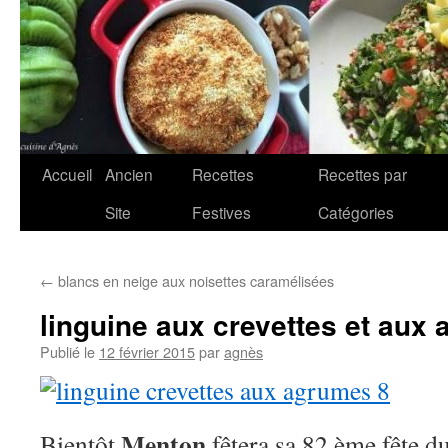
Accueil
Ancien
Recettes
Recettes par
Aller
Site
Festives
Catégories
au
contenu
←
blancs en neige aux noisettes caramélisées
linguine aux crevettes et aux
Publié le
12 février 2015
par
agnès
Menton
Bientôt
fêtera sa 82 ème fête du