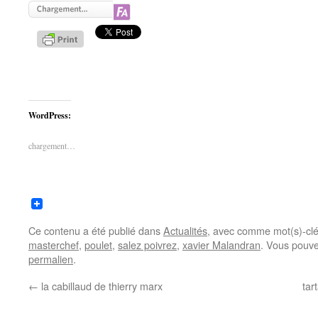
WordPress:
chargement…
Ce contenu a été publié dans
Actualités
, avec comme mot(s)-cl
masterchef
,
poulet
,
salez poivrez
,
xavier Malandran
. Vous pouve
permalien
.
←
la cabillaud de thierry marx
tar