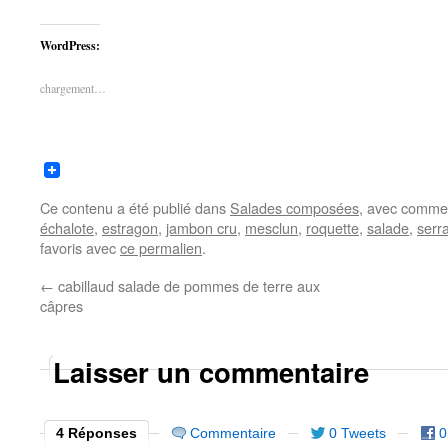
WordPress:
chargement…
Ce contenu a été publié dans
Salades composées
, avec comme 
échalote
,
estragon
,
jambon cru
,
mesclun
,
roquette
,
salade
,
serr
favoris avec
ce permalien
.
←
cabillaud salade de pommes de terre aux
câpres
Laisser un commentaire
4 Réponses
Commentaire
0 Tweets
0