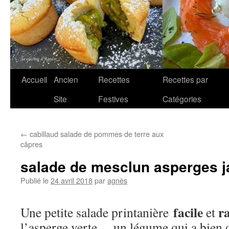
Aller
Accueil
Ancien
Recettes
Recettes par
au
Site
Festives
Catégories
contenu
←
cabillaud salade de pommes de terre aux
câpres
salade de mesclun asperges 
Publié le
24 avril 2018
par
agnès
facile
ra
Une petite salade printanière
et
l’asperge verte …un légume qui a bien de