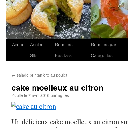
Aller
Accueil
Ancien
Recettes
Recettes par
au
Site
Festives
Catégories
contenu
←
salade printanière au poulet
cake moelleux au citron
Publié le
7 avril 2016
par
agnès
Un délicieux cake moelleux au citron su