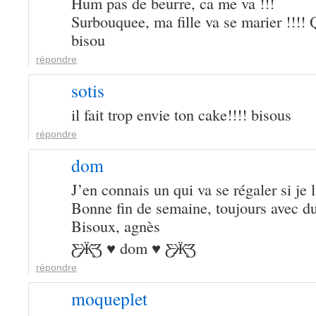
Hum pas de beurre, ca me va !!!
Surbouquee, ma fille va se marier !!!!
bisou
répondre
sotis
il fait trop envie ton cake!!!! bisous
répondre
dom
J’en connais un qui va se régaler si je l
Bonne fin de semaine, toujours avec d
Bisoux, agnès
Ƹ̵̡Ӝ̵̨̄Ʒ ♥ dom ♥ Ƹ̵̡Ӝ̵̨̄Ʒ
répondre
moqueplet