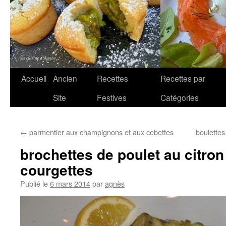
Aller
Accueil
Ancien
Recettes
Recettes par
au
Site
Festives
Catégories
contenu
←
parmentier aux champignons et aux cebettes
boulettes
brochettes de poulet au citron 
courgettes
Publié le
6 mars 2014
par
agnès