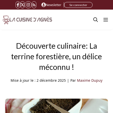
Aller
Newsletter
Se connecter
au
M
contenu
Découverte culinaire: La
terrine forestière, un délice
méconnu !
Mise à jour le :
2 décembre 2025
|
Par
Maxime Dupuy