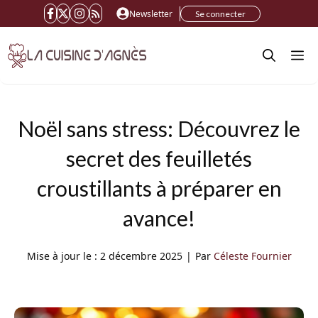
Aller
Newsletter
Se connecter
au
M
contenu
Noël sans stress: Découvrez le
secret des feuilletés
croustillants à préparer en
avance!
Mise à jour le :
2 décembre 2025
|
Par
Céleste Fournier