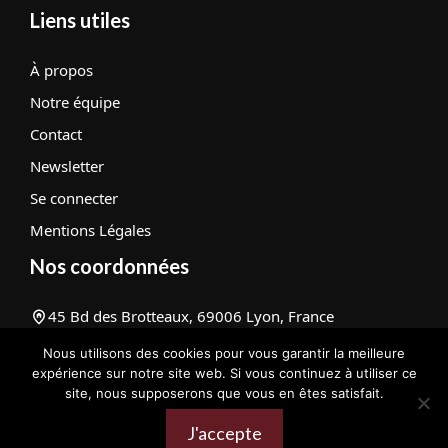
Liens utiles
À propos
Notre équipe
Contact
Newsletter
Se connecter
Mentions Légales
Nos coordonnées
45 Bd des Brotteaux, 69006 Lyon, France
contact@lacuisinedagnes.com
Nous utilisons des cookies pour vous garantir la meilleure
+33 1 67 23 89 45
expérience sur notre site web. Si vous continuez à utiliser ce
site, nous supposerons que vous en êtes satisfait.
J'accepte
@ 2026 | Tous droits réservés |
La cuisine d'agnès